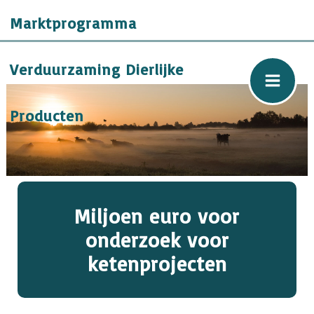
Ga
Marktprogramma
naar
de
inhoud
Verduurzaming Dierlijke
Producten
Miljoen euro voor
onderzoek voor
ketenprojecten