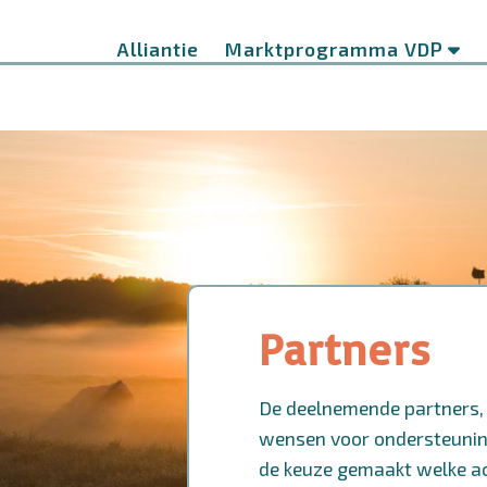
Ga
naar
Alliantie
Marktprogramma VDP
de
inhoud
Partners
De deelnemende partners, n
wensen voor ondersteuning.
de keuze gemaakt welke
ac