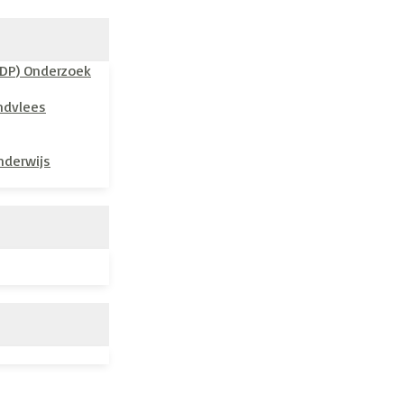
VDP) Onderzoek
ndvlees
nderwijs