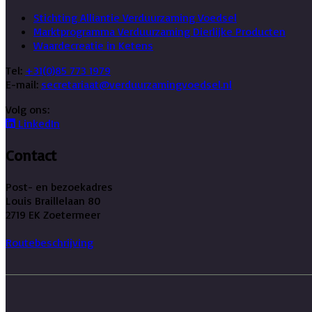
Stichting Alliantie Verduurzaming Voedsel
Marktprogramma Verduurzaming Dierlijke Producten
Waardecreatie in Ketens
Tel:
+31(0)85 773 1979
E-mail:
secretariaat@verduurzamingvoedsel.nl
Volg ons:
LinkedIn
Contact
Post- en bezoekadres
Louis Braillelaan 80
2719 EK Zoetermeer
Routebeschrijving