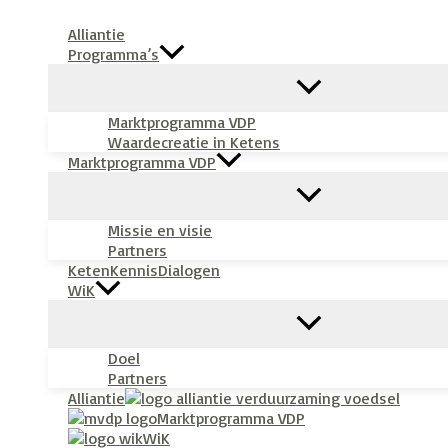
Ga
Alliantie
naar
Programma’s
de
inhoud
Marktprogramma VDP
Waardecreatie in Ketens
Marktprogramma VDP
Missie en visie
Partners
KetenKennisDialogen
WiK
Doel
Partners
Alliantie
Marktprogramma VDP
WiK