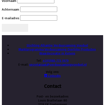
Voornaam
Achternaam
E-mailadres
Stichting Alliantie Verduurzaming Voedsel
Marktprogramma Verduurzaming Dierlijke Producten
Waardecreatie in Ketens
Tel:
+31(0)85 773 1979
E-mail:
secretariaat@verduurzamingvoedsel.nl
Volg ons:
LinkedIn
Contact
Post- en bezoekadres
Louis Braillelaan 80
2719 EK Zoetermeer