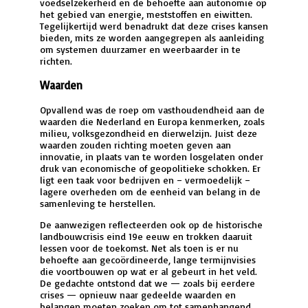
voedselzekerheid en de behoefte aan autonomie op
het gebied van energie, meststoffen en eiwitten.
Tegelijkertijd werd benadrukt dat deze crises kansen
bieden, mits ze worden aangegrepen als aanleiding
om systemen duurzamer en weerbaarder in te
richten.
Waarden
Opvallend was de roep om vasthoudendheid aan de
waarden die Nederland en Europa kenmerken, zoals
milieu, volksgezondheid en dierwelzijn. Juist deze
waarden zouden richting moeten geven aan
innovatie, in plaats van te worden losgelaten onder
druk van economische of geopolitieke schokken. Er
ligt een taak voor bedrijven en – vermoedelijk –
lagere overheden om de eenheid van belang in de
samenleving te herstellen.
De aanwezigen reflecteerden ook op de historische
landbouwcrisis eind 19e eeuw en trokken daaruit
lessen voor de toekomst. Net als toen is er nu
behoefte aan gecoördineerde, lange termijnvisies
die voortbouwen op wat er al gebeurt in het veld.
De gedachte ontstond dat we — zoals bij eerdere
crises — opnieuw naar gedeelde waarden en
belangen moeten zoeken om tot samenhangend