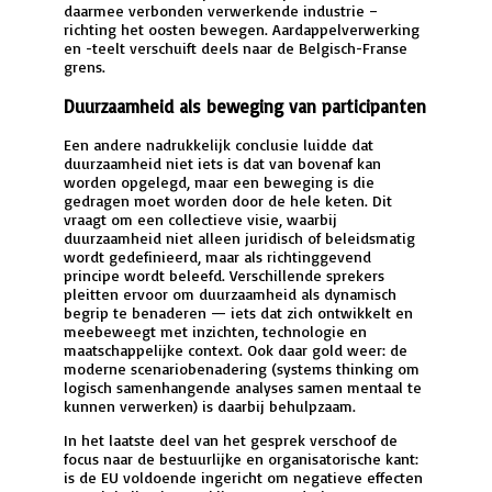
daarmee verbonden verwerkende industrie –
richting het oosten bewegen. Aardappelverwerking
en -teelt verschuift deels naar de Belgisch-Franse
grens.
Duurzaamheid als beweging van participanten
Een andere nadrukkelijk conclusie luidde dat
duurzaamheid niet iets is dat van bovenaf kan
worden opgelegd, maar een beweging is die
gedragen moet worden door de hele keten. Dit
vraagt om een collectieve visie, waarbij
duurzaamheid niet alleen juridisch of beleidsmatig
wordt gedefinieerd, maar als richtinggevend
principe wordt beleefd. Verschillende sprekers
pleitten ervoor om duurzaamheid als dynamisch
begrip te benaderen — iets dat zich ontwikkelt en
meebeweegt met inzichten, technologie en
maatschappelijke context. Ook daar gold weer: de
moderne scenariobenadering (systems thinking om
logisch samenhangende analyses samen mentaal te
kunnen verwerken) is daarbij behulpzaam.
In het laatste deel van het gesprek verschoof de
focus naar de bestuurlijke en organisatorische kant:
is de EU voldoende ingericht om negatieve effecten