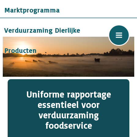
Ga
Marktprogramma
naar
de
inhoud
Verduurzaming Dierlijke
Producten
Uniforme rapportage
essentieel voor
verduurzaming
foodservice