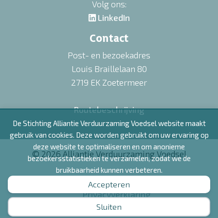
Volg ons:
LinkedIn
Contact
Post- en bezoekadres
Louis Braillelaan 80
2719 EK Zoetermeer
Routebeschrijving
De Stichting Alliantie Verduurzaming Voedsel website maakt
gebruik van cookies. Deze worden gebruikt om uw ervaring op
deze website te optimaliseren en om anonieme
© 2026 Alliantie Verduurzaming Voedsel
bezoekersstatistieken te verzamelen, zodat we de
bruikbaarheid kunnen verbeteren.
Disclaimer
Accepteren
Privacyverklaring
Sluiten
Sitemap