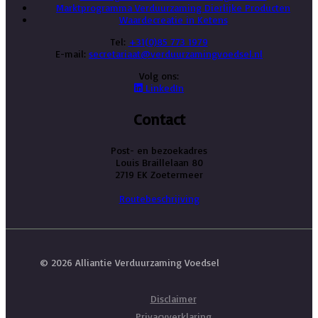
Marktprogramma Verduurzaming Dierlijke Producten
Waardecreatie in Ketens
Tel:
+31(0)85 773 1979
E-mail:
secretariaat@verduurzamingvoedsel.nl
Volg ons:
LinkedIn
Contact
Post- en bezoekadres
Louis Braillelaan 80
2719 EK Zoetermeer
Routebeschrijving
© 2026 Alliantie Verduurzaming Voedsel
Disclaimer
Privacyverklaring