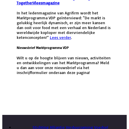
TogetherVleesmagazine
In het ledenmagazine van Agrifirm wordt het
Marktprogramma VDP geïnterviewd: “De markt is
gelukkig heerlijk dynamisch, er zijn meer kansen
dan ooit voor food met een verhaal en Nederland is
wereldwijde koploper met diervriendelijke
ketenconcepten!”
Lees verder
.
Nieuwsbrief Marktprogramma VDP
Wilt u op de hoogte blijven van nieuws, activiteiten
en ontwikkelingen van het Marktprogramma? Meld
u dan aan voor onze nieuwsbrief via het
inschrijfformulier onderaan deze pagina!
Terug naar overzicht Marktprogramma nieuws
Stichting Alliantie Verduurzaming Voedsel