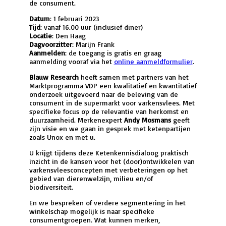
de consument.
Datum
: 1 februari 2023
Tijd
: vanaf 16.00 uur (inclusief diner)
Locatie
: Den Haag
Dagvoorzitter
: Marijn Frank
Aanmelden
: de toegang is gratis en graag
aanmelding vooraf via het
online aanmeldformulier
.
Blauw Research
heeft samen met partners van het
Marktprogramma VDP een kwalitatief en kwantitatief
onderzoek uitgevoerd naar de beleving van de
consument in de supermarkt voor varkensvlees. Met
specifieke focus op de relevantie van herkomst en
duurzaamheid. Merkenexpert
Andy Mosmans
geeft
zijn visie en we gaan in gesprek met ketenpartijen
zoals Unox en met u.
U krijgt tijdens deze Ketenkennisdialoog praktisch
inzicht in de kansen voor het (door)ontwikkelen van
varkensvleesconcepten met verbeteringen op het
gebied van dierenwelzijn, milieu en/of
biodiversiteit.
En we bespreken of verdere segmentering in het
winkelschap mogelijk is naar specifieke
consumentgroepen. Wat kunnen merken,