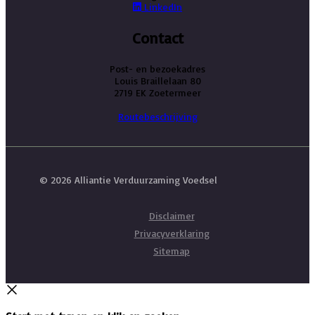
LinkedIn
Contact
Post- en bezoekadres
Louis Braillelaan 80
2719 EK Zoetermeer
Routebeschrijving
© 2026 Alliantie Verduurzaming Voedsel
Disclaimer
Privacyverklaring
Sitemap