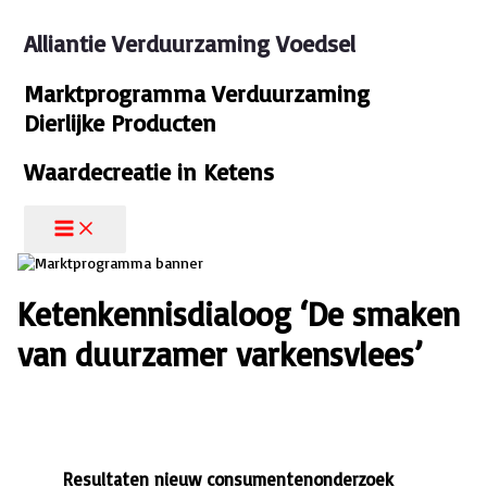
Ga
naar
Alliantie Verduurzaming Voedsel
de
inhoud
Marktprogramma Verduurzaming
Dierlijke Producten
Waardecreatie in Ketens
Ketenkennisdialoog ‘De smaken
van duurzamer varkensvlees’
Resultaten nieuw consumentenonderzoek