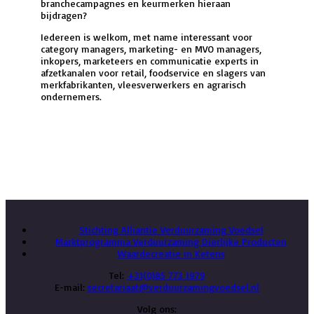
branchecampagnes en keurmerken hieraan
bijdragen?
Iedereen is welkom, met name interessant voor
category managers, marketing- en MVO managers,
inkopers, marketeers en communicatie experts in
afzetkanalen voor retail, foodservice en slagers van
merkfabrikanten, vleesverwerkers en agrarisch
ondernemers.
Terug naar overzicht Marktprogramma nieuws
Stichting Alliantie Verduurzaming Voedsel
Marktprogramma Verduurzaming Dierlijke Producten
Waardecreatie in Ketens
Tel:
+31(0)85 773 1979
E-mail:
secretariaat@verduurzamingvoedsel.nl
Volg ons: