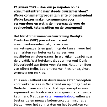
12 januari 2023 – Hoe kun je inspelen op de
consumententrend naar steeds duurzamer vlees?
Welke consumentgroepen zijn er te onderscheiden?
Welke keuzes maken consumenten voor
varkensvlees en wat is de meerwaarde voor de
veehouderij, ketenpartijen en de consument?
Het Marktprogramma Verduurzaming Dierlijke
Producten (VDP) presenteert recent
consumentenonderzoek, de visie van
marketingexperts en gaat in op de kansen voor het
vermarkten van beter varkensvlees, vers in
maaltijden en vleeswaren. En we kijken daarbij naar
de praktijk. Wat betekent dit voor merken? Denk
bijvoorbeeld aan Beter voor Varken, Natuur en Boer
van Albert Heijn, Boerentrots van Plus, Unox, Livar,
Wroetvarken en Kips.
Er is een veelheid aan duurzamere ketenconcepten
voor varkensvlees in Nederland en op dit gebied is
Nederland een voorloper. Het zijn concepten voor
supermarkten, foodservice en slagers met en zonder
keurmerk. Met deze
Ketenkennisdialoog
willen we
bestaande en nieuwe ketenconcepten inspiratie
bieden voor het vermarkten en het betrekken van