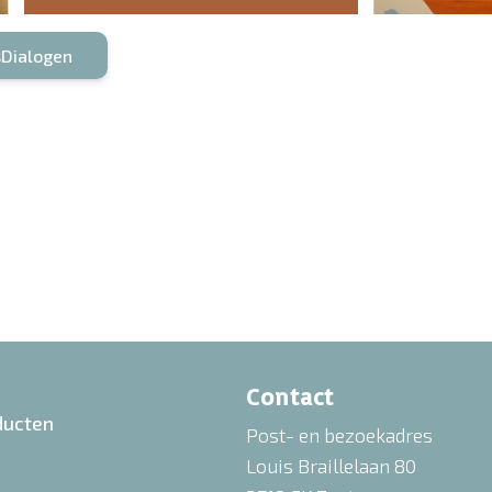
sDialogen
Contact
ducten
Post- en bezoekadres
Louis Braillelaan 80