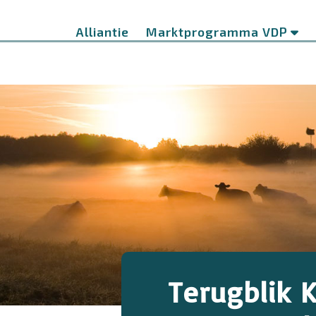
Ga
naar
Alliantie
Marktprogramma VDP
de
inhoud
Terugblik 