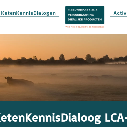
KetenKennisDialogen
Activ
KetenKennisDialoog LC