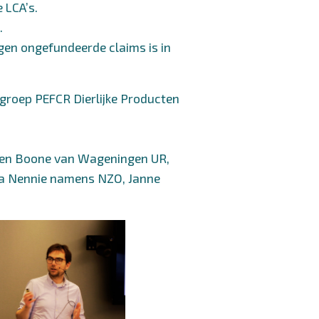
 LCA’s.
.
gen ongefundeerde claims is in
egroep PEFCR Dierlijke Producten
oen Boone van Wageningen UR,
ka Nennie namens NZO, Janne