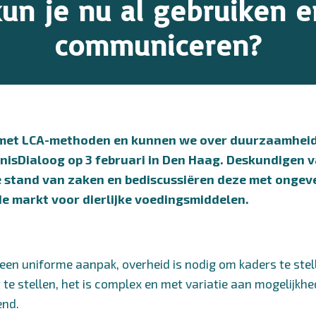
un je nu al gebruiken 
communiceren?
 met LCA-methoden en kunnen we over duurzaamhei
isDialoog op 3 februari in Den Haag. Deskundigen 
e stand van zaken en bediscussiëren deze met ongev
 de markt voor dierlijke voedingsmiddelen.
en uniforme aanpak, overheid is nodig om kaders te stellen
e stellen, het is complex en met variatie aan mogelijkhe
end.